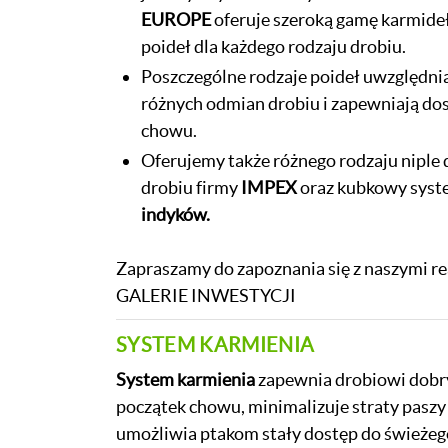
EUROPE
oferuje szeroką gamę karmideł
poideł dla każdego rodzaju drobiu.
Poszczególne rodzaje poideł uwzględnia
różnych odmian drobiu i zapewniają do
chowu.
Oferujemy także różnego rodzaju niple 
drobiu firmy
IMPEX
oraz kubkowy syste
indyków.
Zapraszamy do zapoznania się z naszymi rea
GALERIE INWESTYCJI
SYSTEM KARMIENIA
System karmienia
zapewnia drobiowi dobr
początek chowu, minimalizuje straty paszy 
umożliwia ptakom stały dostęp do świeżeg