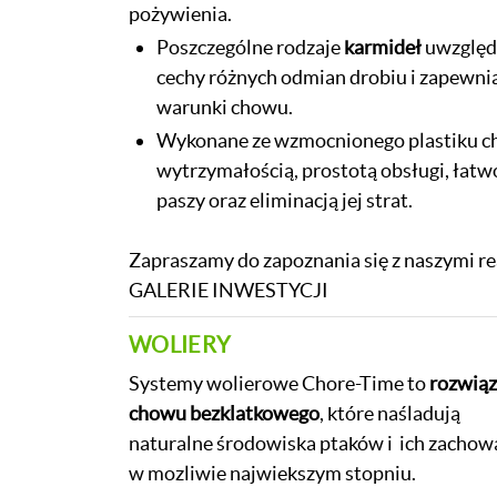
pożywienia.
Poszczególne rodzaje
karmideł
uwzględn
cechy różnych odmian drobiu i zapewni
warunki chowu.
Wykonane ze wzmocnionego plastiku ch
wytrzymałością, prostotą obsługi, łatw
paszy oraz eliminacją jej strat.
Zapraszamy do zapoznania się z naszymi rea
GALERIE INWESTYCJI
WOLIERY
Systemy wolierowe Chore-Time to
rozwiąz
chowu bezklatkowego
, które naśladują
naturalne środowiska ptaków i ich zachow
w mozliwie najwiekszym stopniu.