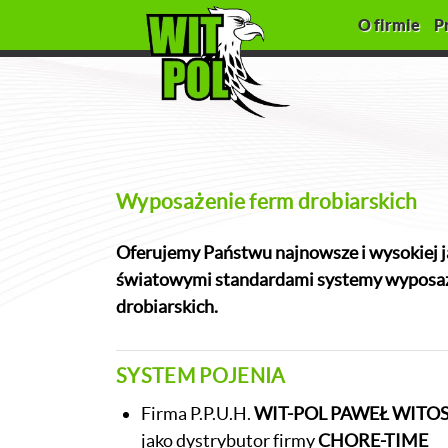
O firmie
P
Wyposażenie ferm drobiarskich
Oferujemy Państwu najnowsze i wysokiej j
światowymi standardami systemy wyposaż
drobiarskich.
SYSTEM POJENIA
Firma P.P.U.H.
WIT-POL PAWEŁ WITO
jako dystrybutor firmy
CHORE-TIME